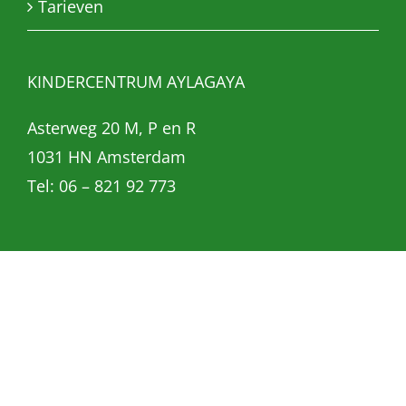
Tarieven
KINDERCENTRUM AYLAGAYA
Asterweg 20 M, P en R
1031 HN Amsterdam
Tel: 06 – 821 92 773
Copyright 2023 Kindercentrum AylaGaya | All Rights Reserved |
Website by
KDV Online
Share
Tweet