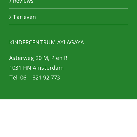
Reviews
Tarieven
KINDERCENTRUM AYLAGAYA
Asterweg 20 M, P en R
1031 HN Amsterdam
Tel: 06 – 821 92 773
Copyright 2023 Kindercentrum AylaGaya | All Rights Reserved |
Website by
KDV Online